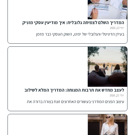
המדריך השלם לצמיחה גלובלית: איך מודיעין עסקי מזניק
חברות להצלחה בינלאומית
יולי 23, 2026
בעידן הדיגיטלי והגלובלי של ימינו, השוק העסקי כבר מזמן
לעצב מחדש את תרבות המנוחה: המדריך המלא לשילוב
פתרונות ישיבה אלטרנטיביים בבית ובחוץ
יולי 22, 2026
עיצוב הפנים המודרני בעשורים האחרונים זונח בצורה ברורה את