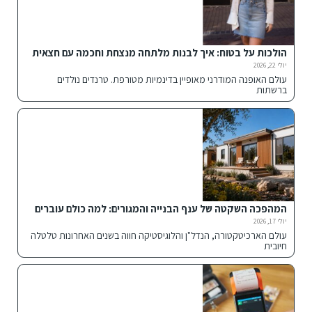
הולכות על בטוח: איך לבנות מלתחה מנצחת וחכמה עם חצאית
הדנים הנכונה
יולי 22, 2026
עולם האופנה המודרני מאופיין בדינמיות מטורפת. טרנדים נולדים
ברשתות
המהפכה השקטה של ענף הבנייה והמגורים: למה כולם עוברים
למבנים מתועשים ומכולות חכמות?
יולי 17, 2026
עולם הארכיטקטורה, הנדל"ן והלוגיסטיקה חווה בשנים האחרונות טלטלה
חיובית