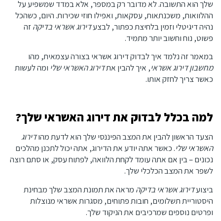
שלך הוא התשובה. לא מדובר רק במספר, אלא במדד שמשפיע על
ההלוואות, משכנתאות, עסקאות, ואפילו חוזי שכירות. היום, כשהכל
נהיה דיגיטלי וזמין בלחיצת כפתור, לבצע
דירוג אשראי בדיקה
זה
פשוט, נוח וחשוב יותר מתמיד.
במאמר זה נלמד איך לבדוק דירוג אשראי בצורה עצמאית, מהו
מחשבון דירוג אשראי
, איך להבין את
דירוג האשראי שלי
ומה לעשות
כאשר צריך לחזק אותו.
למה בכלל לבדוק את דירוג האשראי שלך?
הצעד הראשון להבין את המצב הפיננסי שלך הוא לדעת מהו
דירוג
האשראי שלי
. כאשר אתה יודע את הדירוג, אתה יכול לתכנן מהלכים
נכונים – בין אם אתה עומד לקחת הלוואה, לפתוח עסק, או סתם רוצה
לשפר את המצב הכלכלי שלך.
ביצוע
דירוג אשראי בדיקה
מראה את תמונת המצב שלך מבחינת
היסטוריית תשלומים, חובות פתוחים, מסגרות אשראי מנוצלות
ופרטים נוספים שמרכיבים את הניקוד שלך.