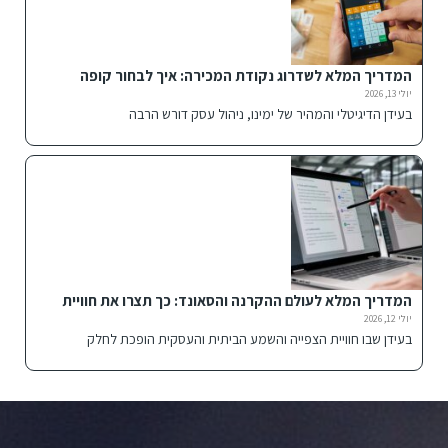
המדריך המלא לשדרוג נקודת המכירה: איך לבחור קופה
רושמת חכמה לעסק שלך?
יולי 13, 2026
בעידן הדיגיטלי והמהיר של ימינו, ניהול עסק דורש הרבה
המדריך המלא לעולם ההקרנה והסאונד: כך תצרו את חוויית
הבידור האולטימטיבית
יולי 12, 2026
בעידן שבו חוויית הצפייה והשמע הביתית והעסקית הופכת לחלק