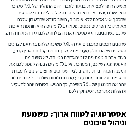
משיכה הופך למציאות. בניגוד לעבר, היום התהליך של 7XL משיכה
הוא פשוט ומהיר, אך הוא דורש הבנה של הכללים. כדי להבטיח
שהכסף יגיע אליכם ללא עיכובים, חשוב לוודא שהחשבון שלכם
מאומת וכל הפרטים נכונים. פעולת 7XL משיכה היא חותמת האיכות
שלכם כשחקנים, והיא מסמלת את ההצלחה שלכם ליד השולחן הירוק.
שחקנים חכמים מתכננים את ה-7XL משיכה שלהם בהתאם לצרכים
האישיים שלהם. חלק מעדיפים למשוך רווחים קטנים באופן קבוע,
בעוד אחרים ממתינים לזכייה גדולה במיוחד. לא משנה מה
האסטרטגיה שלכם, המערכת של 7XL משיכה בנויה לספק לכם את
המענה המהיר ביותר. חשוב לציין שקיימים ערוצים שונים להעברת
הכספים, וכל אחד מהם מציע מהירות ונוחות שונה. ככל שתכירו טוב
יותר את המנגנון של 7XL משיכה, כך תרגישו בטוחים יותר להשקיע
ולהעלות את רמת המשחק שלכם.
אסטרטגיה לטווח ארוך: משמעת
וניהול סיכונים