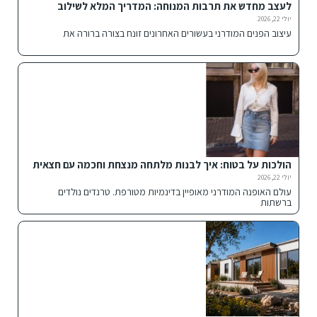
לעצב מחדש את תרבות המנוחה: המדריך המלא לשילוב
פתרונות ישיבה אלטרנטיביים בבית ובחוץ
יולי 22, 2026
עיצוב הפנים המודרני בעשורים האחרונים זונח בצורה ברורה את
הולכות על בטוח: איך לבנות מלתחה מנצחת וחכמה עם חצאית
הדנים הנכונה
יולי 22, 2026
עולם האופנה המודרני מאופיין בדינמיות מטורפת. טרנדים נולדים
ברשתות