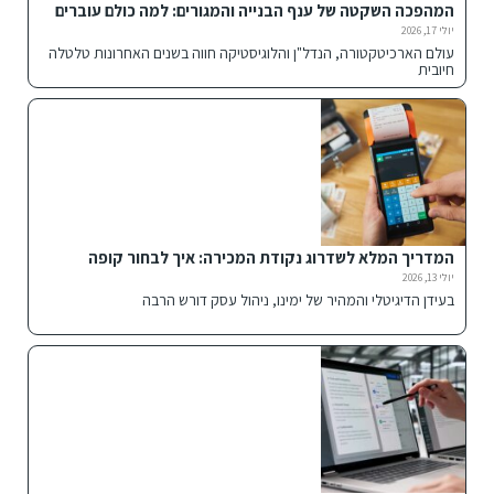
המהפכה השקטה של ענף הבנייה והמגורים: למה כולם עוברים
למבנים מתועשים ומכולות חכמות?
יולי 17, 2026
עולם הארכיטקטורה, הנדל"ן והלוגיסטיקה חווה בשנים האחרונות טלטלה
חיובית
המדריך המלא לשדרוג נקודת המכירה: איך לבחור קופה
רושמת חכמה לעסק שלך?
יולי 13, 2026
בעידן הדיגיטלי והמהיר של ימינו, ניהול עסק דורש הרבה