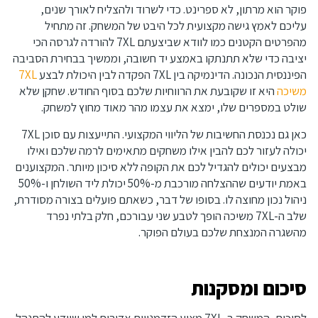
פוקר הוא מרתון, לא ספרינט. כדי לשרוד ולהצליח לאורך שנים,
עליכם לאמץ גישה מקצועית לכל היבט של המשחק. זה מתחיל
מהפרטים הקטנים כמו לוודא שביצעתם 7XL להורדה לגרסה הכי
יציבה כדי שלא תתנתקו באמצע יד חשובה, וממשיך בבחירת הסביבה
הפיננסית הנכונה. הדינמיקה בין 7XL הפקדה לבין היכולת לבצע
7XL
משיכה
היא זו שקובעת את הרווחיות שלכם בסוף החודש. שחקן שלא
שולט במספרים שלו, ימצא את עצמו מהר מאוד מחוץ למשחק.
כאן גם נכנסת החשיבות של הליווי המקצועי. התייעצות עם סוכן 7XL
יכולה לעזור לכם להבין אילו משחקים מתאימים לרמה שלכם ואילו
מבצעים יכולים להגדיל לכם את הקופה ללא סיכון מיותר. המקצוענים
באמת יודעים שההצלחה מורכבת מ-50% יכולת ליד השולחן ו-50%
ניהול נכון מחוצה לו. בסופו של דבר, כשאתם פועלים בצורה מסודרת,
שלב ה-7XL משיכה הופך לטבע שני עבורכם, חלק בלתי נפרד
מהשגרה המנצחת שלכם בעולם הפוקר.
סיכום ומסקנות
לסיכום, המשחק ב-7XL מציע הזדמנויות אדירות למי שיודע להתנהל