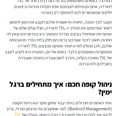
הוא הכל. כשאתם משתמשים בגרסה העדכנית ביותר של 7XL
להורדה, אתם מבטיחים לעצמכם אפס תקלות טכניות וביצועים
חלקים שמאפשרים לכם להתמקד רק בטורניר.
מעבר לצד הטכני, החוויה הראשונית שלכם תקבע את הטון להמשך.
לאחר שסיימתם את תהליך ה-7XL להורדה, תגלו עולם שלם של
אפשרויות שמתחיל בעיצוב מודרני וממשיך ביציבות שרתים שאין לה
תחרות. חשוב לזכור שעדכוני גרסה הם חלק בלתי נפרד מהאבטחה
שלכם, ולכן מומלץ לוודא תמיד שאתם מבצעים 7XL להורדה
מהמקורות המוסמכים בלבד. בסופו של יום, המטרה היא להגיע למצב
של 7XL משיכה בקלות, והדרך לשם עוברת בתוכנה שעובדת
בשבילכם ולא נגדכם.
ניהול קופה חכם: איך מתחילים ברגל
ימין?
אחד האתגרים הגדולים ביותר עבור שחקן פוקר הוא ניהול הקופה
(Bankroll Management). לפני שחושבים על הניצחון הגדול, צריך
לדעת איך להכניס כסף למערכת בצורה בטוחה. פעולה של
7XL