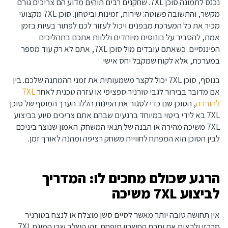
נכנס לתמונה סוכן 7XL. שחקנים רבים תוהים מדוע הם צריכים גורם
מקשר, והתשובה פשוטה: שירות, זמינות וביטחון. סוכן 7XL מקצועי
מכיר את כל המערכת מבפנים ויכול לעזור לכם לפתור בעיות בזמן
אמת, להסביר על בונוסים מיוחדים וללוות אתכם בתהליכים
הפיננסיים. כשאתם עובדים מול סוכן 7XL, אתם לא רק עוד מספר
במערכת, אלא לקוח שמקבל יחס אישי.
בנוסף, סוכן 7XL יכול לקצר משמעותית את זמני ההמתנה שלכם. בין
אם מדובר בבירור לגבי טורניר ספציפי או עזרה טכנית לאחר
7XL
להורדה
, הסוכן שם כדי לסגור את הפינות הללו. הערך המוסף של סוכן
7XL בא לידי ביטוי במיוחד ברגעים שבהם אתם צריכים סיוע בביצוע
7XL משיכה מהירה או הבנה של תנאי המשחק. האמון שנוצר ביניכם
לבין הסוכן הוא המפתח לחוויית משחק רציפה ומהנה לאורך זמן.
הרגע שכולם מחכים לו: המדריך
לביצוע 7XL משיכה
אין תחושה טובה יותר מאשר לסיים סשן מוצלח או לנצח בטורניר
מרכזי ולראות את יתרת החשבון תופחת. זהו השלב שבו המונח 7XL