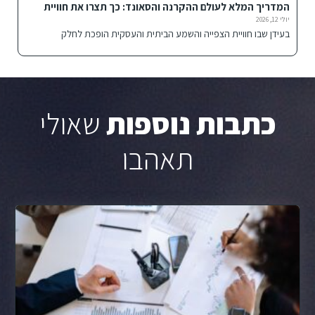
המדריך המלא לעולם ההקרנה והסאונד: כך תצרו את חוויית
הבידור האולטימטיבית
יולי 12, 2026
בעידן שבו חוויית הצפייה והשמע הביתית והעסקית הופכת לחלק
כתבות נוספות
שאולי
תאהבו