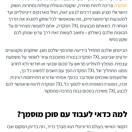
הפקדה
צריכה להיות מהירה, שקופה ונטולת עמלות נסתרות. השוק
הישראלי מציע מגוון דרכים לבצע זאת, החל מארנקים דיגיטליים ועד
למטבעות קריפטוגרפיים, מה שמאפשר לכל שחקן למצוא את הדרך
הנוחה לו. כשאתם מבצעים 7XL הפקדה, אתם למעשה מצהירים על
הכוונות שלכם בשולחן – וחשוב לעשות זאת דרך ערוץ שנותן לכם
שקט נפשי.
הביטחון שלכם מתחיל בידיעה שהכסף שלכם מוגן. שחקנים מקצועיים
יודעים שביצוע 7XL הפקדה בצורה מתוכננת עוזר לשמור על משמעת
עצמית. מומלץ להחליט מראש על סכום שבועי או חודשי ולא לחרוג
ממנו. התהליך של 7XL הפקדה הפך עם השנים לפשוט כל כך,
שלפעמים שוכחים שמדובר בכסף אמיתי שדורש התייחסות רצינית.
זכרו, המטרה הסופית היא להפוך כל 7XL הפקדה לרווח שיאפשר לכם
לבצע 7XL משיכה בסכום גבוה בהרבה מהמקור.
למה כדאי לעבוד עם סוכן מוסמך?
הקשר האישי בעולם הדיגיטלי הוא מצרך נדיר, וזה בדיוק המקום שבו