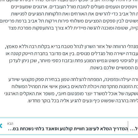
טמינים וטעמים מעולים לטובת מורל העובדים. ארגונים שמעוניינים
ת תל אביב כדי להרשים את האורחים ואת הלקוחות המגיעים לפגישות
פשוטים לבין ספקים המציעים משלוחי פירות וירקות תל אביב ברמת פרימיום
קייה, שטופה ומוכנה להגשה מיידית ללא צורך בהתעסקות מפרכת מצד
נהלי הרווחה של אזור השרון לנהל מטבח בריא בקלות רבה וללא מאמץ,
בודה ישירה מול מגדלים מנוסים. בין אם מדובר בחברת הייטק קטנה או
ן לוגיסטי פשוט וגמיש המונע פחת ובזבוז כספי מיותר, שכן ניתן לעדכן
ם הממשיים שלכם בשטח.
רה יעילה ומזמינה, המפתח להצלחה טמון בבחירת ספק מקצועי שיודע
כת הזמנות מתקדמת ויכולת להתאים באופן אישי את תמהיל המשלוח
קעה של אוכל למשרד יוצר מומנטום חיובי, משפר את האקלים הארגוני
יחה בהרבה שפשוט כיף ונעים להגיע אליה בכל בוקר מחדש.
הבא
ריהאנה על הבמה: כל מה שצריך לדעת על רכישת כרטיסים למופע של פעם בחיים
המדריך המלא לעיצוב חוויית קולנוע וסאונד בלתי נשכחת במרחב הפרטי שלכם