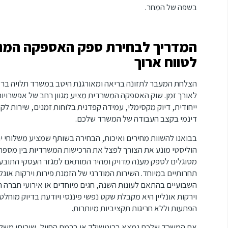
בשפה של המחר.
המדריך לבחירת ספק האספקה המנצח:
לטווח ארוך
הצלחת המעבר לתזונה בריאה ומאורגנת היטב במשרד תלויה בראש
לאורך זמן. שוק האספקה המשרדית מציע מגוון רחב של אפשרויות,
ייחודית, דיוק מקסימלי, עמידה קפדנית בלוחות זמנים, שירות לקו
דינמי בקצב העבודה של המשרד שלכם.
בבואנו להשוות מחירים ואיכות, הבחירה בשותף שמציע משלוחי י
הוליסטי מונע את הצורך לפצל את הרכישות המשרדיות בין מספר 
מסוגלים לספק מענה מדויק ומהיר המותאם למגזר העסקי התובעני
תחרותיים במיוחד. השירות המודרני של הזמנת פירות וירקות או
השבועיים בהתאם לעונות השנה, חגים מיוחדים או אירועי חברה
וירקות אונליין היא מקבלת שקט נפשי פיננסי ויודעת בדיוק מוח
הפתעות וללא חריגות תקציביות מיותרות.
אם המשרד שלכם נמצא ברוטשילד או ברמת החייל, שירותי משלוחי 