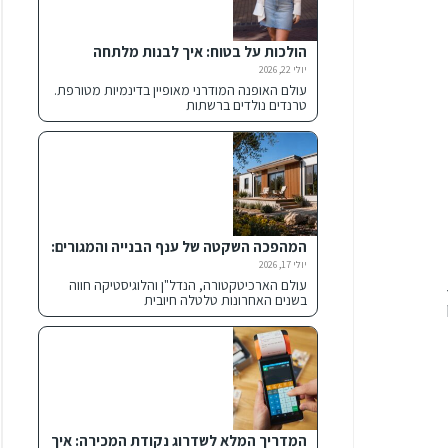
הולכות על בטוח: איך לבנות מלתחה
מנצחת וחכמה עם חצאית הדנים הנכונה
יולי 22, 2026
עולם האופנה המודרני מאופיין בדינמיות מטורפת.
טרנדים נולדים ברשתות
המהפכה השקטה של ענף הבנייה והמגורים:
למה כולם עוברים למבנים מתועשים
יולי 17, 2026
ומכולות חכמות?
עולם הארכיטקטורה, הנדל"ן והלוגיסטיקה חווה
בשנים האחרונות טלטלה חיובית
המדריך המלא לשדרוג נקודת המכירה: איך