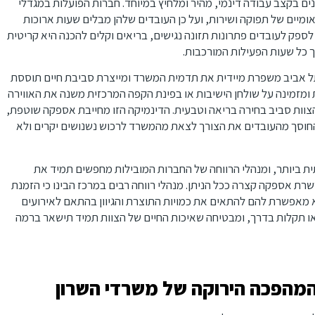
ים בקצב עבודה דינמי, מהיר ומלחיץ במיוחד. חברות הפועלות במגדלי
מיים של תפוקה ושירות, ועל כן העובדים שלהן מבלים שעות ארוכות
פק לעובדים פתרונות תזונה נגישים, בריאים וקלים להכנה היא קריטית
ך כל שעות הפעילות המורכבות.
 תל אביב משפרת מיידית את תדמית המשרד ומייצרת סביבת חיים תוססת
 ומזמינה על שולחן הישיבות או בפינת הקפה המרכזית משנה את האווירה
וות סביב בחירה בריאה וטבעית. הדינמיקה הזו מחייבת אספקה שוטפת,
ין החוסך מהעובדים את הצורך לצאת מהמשרד לרכוש נשנושים יקרים ולא
ת ביותר, ומנהלי הרווחה של החברות המובילות מחפשים תמיד את
ת אספקה קצרה ככל הניתן. מנהלי רווחה רבים במרכז הבינו כי הזמנת
יא מאפשרת להם להתאים את כמויות התוצרת והגיוון בהתאם לאירועים
 או תקלות בדרך, ומבטיחה שאיכות החיים של הצוות תמיד תישאר ברמה
המהפכה הירוקה של משרדי השרון