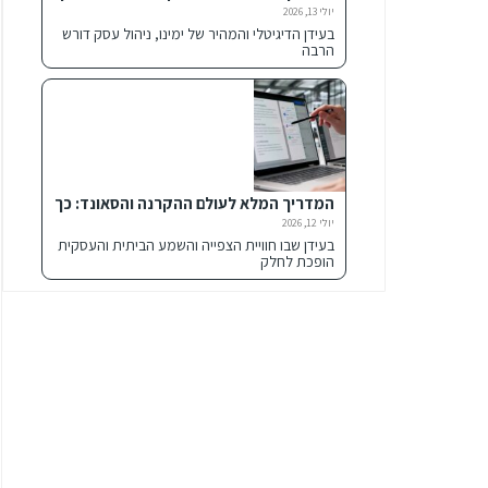
לבחור קופה רושמת חכמה לעסק שלך?
יולי 13, 2026
בעידן הדיגיטלי והמהיר של ימינו, ניהול עסק דורש
הרבה
המדריך המלא לעולם ההקרנה והסאונד: כך
תצרו את חוויית הבידור האולטימטיבית
יולי 12, 2026
בעידן שבו חוויית הצפייה והשמע הביתית והעסקית
הופכת לחלק