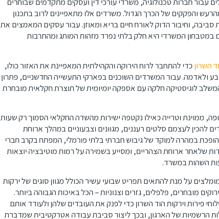
ם עבור חברות טכנולוגיה, משרדי עורכי דין ועסקים מתקדמים שבוחרים
רעש והפקקים של הכרך הגדול. משרדים אלו מתאפיינים לרוב בתכנון
ת סביבה, וחיבור הדוק לאורח חיים בריא ומאוזן. עבור עסקים המאמצים את
ים במטבחון המשרדי היא חלק בלתי נפרד מזהות המותג ומהתרבות
ד השרון
כדי להתחבר לרוח הירוקה והקהילתית המאפיינת את האזור כולו,
בע ולאדמה. עבור המשרדים השוכנים בפארקי התעשייה החדשניים, פתרון
ח, המשלב לוגיסטיקה חלקה עם אספקה יומיומית של תוצרת חקלאית מובחרת
פה, ממוינת וטרייה כאילו נקטפה ישירות מהשדה החקלאי הסמוך רק שעות
 להכין לעצמם סלטים רעננים, מגוונים וצבעוניים במהלך ארוחת
הופכת במהרה למוקד של גיבוש חברתי בלתי פורמלי, המפתח בקרב חברי
ות שלאחר ארוחת הצהריים, ומסייע בשמירה על רמות מוטיבציה יוצאות
עות השהות במשרד.
מומלצים על מנת להתאים תפריט שבועי עשיר הכולל מגוון סוגים של ירקות
רוקים מובחרים, פלפלים, גזרים וצנוניות – הכל באיכות הגבוהה ביותר.
 פירות וירקות הוד השרון כדי לפנק את העובדים שלהן ולעודד אותם
לות הרשמיות של הארגון, ובכך ליצור סביבת עבודה אטרקטיבית שמדברת