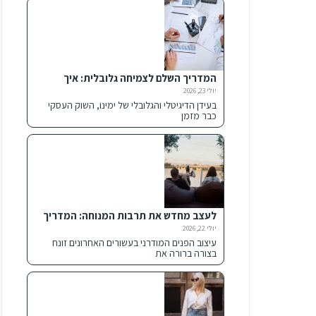
המדריך השלם לצמיחה גלובלית: איך
מודיעין עסקי מזניק חברות להצלחה
יולי 23, 2026
בינלאומית
בעידן הדיגיטלי והגלובלי של ימינו, השוק העסקי
כבר מזמן
לעצב מחדש את תרבות המנוחה: המדריך
המלא לשילוב פתרונות ישיבה אלטרנטיביים
יולי 22, 2026
בבית ובחוץ
עיצוב הפנים המודרני בעשורים האחרונים זונח
בצורה ברורה את