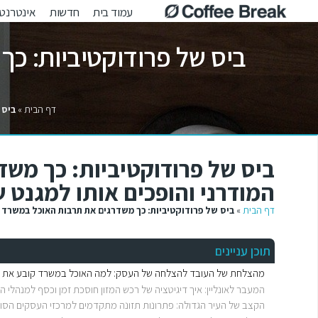
עמוד בית
חדשות
אינטרנט
ביס של פרודוקטיביות: כך
דף הבית
»
ביס 
ביס של פרודוקטיביות: כך מש
המודרני והופכים אותו למגנט 
דף הבית
»
ביס של פרודוקטיביות: כך משדרגים את תרבות האוכל במשרד ה
תוכן עניינים
מהצלחת של העובד להצלחה של העסק: למה האוכל במשרד קובע את מ
המעבר לאונליין: איך דיגיטציה של רכש המזון חוסכת זמן וכסף למנהלי 
הקצב של העיר הגדולה: פתרונות תזונה מתקדמים למרכזי העסקים הסוא