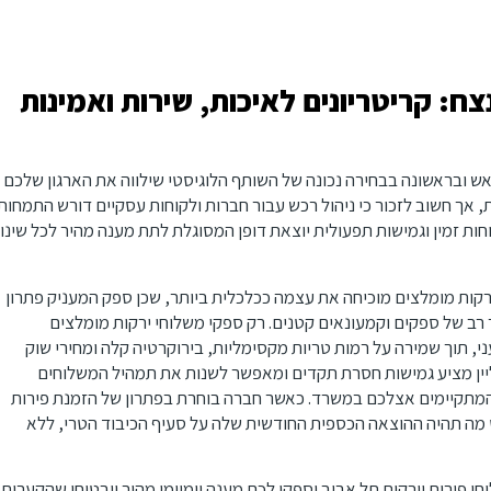
 קריטריונים לאיכות, שירות ואמינות
 ובראשונה בבחירה נכונה של השותף הלוגיסטי שילווה את הארגון שלכם
 אך חשוב לזכור כי ניהול רכש עבור חברות ולקוחות עסקיים דורש התמחות
חות זמין וגמישות תפעולית יוצאת דופן המסוגלת לתת מענה מהיר לכל שינוי
רקות מומלצים מוכיחה את עצמה ככלכלית ביותר, שכן ספק המעניק פתרון
רב של ספקים וקמעונאים קטנים. רק ספקי משלוחי ירקות מומלצים
, תוך שמירה על רמות טריות מקסימליות, בירוקרטיה קלה ומחירי שוק
נליין מציע גמישות חסרת תקדים ומאפשר לשנות את תמהיל המשלוחים
 המתקיימים אצלכם במשרד. כאשר חברה בוחרת בפתרון של הזמנת פירות
לט מה תהיה ההוצאה הכספית החודשית שלה על סעיף הכיבוד הטרי, ללא
פירות וירקות תל אביב יספקו לכם מענה יומיומי מהיר ויבטיחו שהקערות