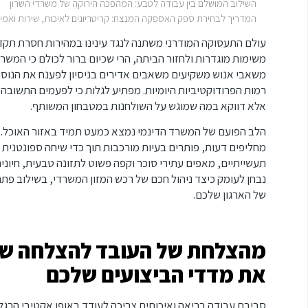
השילוב המושלם בין עבודה לטבע: המהפכה הירוקה של משרדי השרון
המדריך לבחירת ספק האספקה המנצח: קריטריונים לאיכות, שירות ואמינו
עולם התעסוקה המודרני משתנה לנגד עינינו במהירות חסרת תקדי
משימות מוגדרות ולחזור הביתה, הרי שכיום ברור לכולם כי המשר
משאבי אנוש משקיעים משאבים אדירים בניסיון לפענח את הנוסח
רמות הפרודוקטיביות היומיות. מפתיע לגלות כי לפעמים התשובה 
אלא דווקא במה שמוגש על השולחנות במטבחון המשותף.
הלב הפועם של המשרד הדינמי נמצא כמעט תמיד באזור האוכל. ז
מחליפים דעות, פותרים בעיות מורכבות תוך כדי שיחה ספונטנית
תעשייתיים, מאפים עתירי סוכר וקפה פשוט לתזונה טבעית, חיונ
נבחן לעומק כיצד ניהול חכם של רכש המזון המשרדי, בשילוב פת
של הארגון שלכם.
מהצלחת של העובד להצלחה של
את מדדי הביצועים שלכם
סביבת עבודה בריאה ואיכותית צריכה לעודד באופן אקטיבי הרגלי 