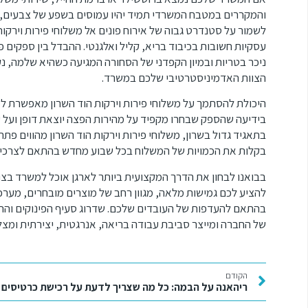
והמקררים במטבח המשרדי תמיד יהיו עמוסים בשפע של צבעים, וי
לשמור על סטנדרט גבוה של אירוח פונים אל משלוחי פירות וירקו
עסקיות חשובות בכיבוד בריא, קליל ואלגנטי. ההבדל בין ספקים 
ניכר בטריות ובמיון הקפדני של הסחורה המגיעה כשהיא שלמה, נ
הצוות האדמיניסטרטיבי שלכם במשרד.
היכולת להסתמך על משלוחי פירות וירקות הוד השרון מאפשרת למ
בידיעה שהספק שבחרו מקפיד על מהירות הפצה יוצאת דופן ועל ע
בתאגיד גדול בשרון, משלוחי פירות וירקות הוד השרון מהווים פתרו
בקלות את הכמויות של המשלוח בכל שבוע מחדש בהתאם לצרכי
בבואנו לבחון את הדרך המקצועית ביותר לארגן אוכל למשרד בצו
להציע לכם גמישות מלאה, מגוון רחב של מוצרים מובחרים, מער
בהתאם להעדפות של העובדים שלכם. שדרוג סעיף הפינוקים וההש
של החברה ומייצר סביבת עבודה בריאה, אנרגטית, יצירתית ומצל
הקודם