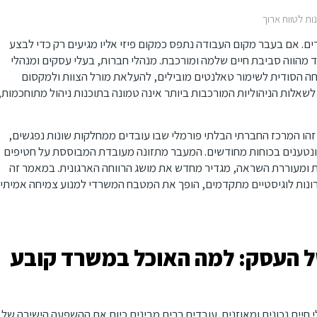
ת לטווח ארוך
ם. אם בעבר מקום העבודה נתפס כמקום פיזי אליו מגיעים רק כדי לבצע
ד מהווה סביבת חיים שלמה ומורכבת. מנהלי חברות, בעלי עסקים ומנהלי
ה הסודית לשימור טאלנטים מובילים, להעלאת מורל הצוות ולמקסום
לשאלות הניהוליות המורכבות ביותר אינה טמונה בתוכנות ניהול מתוחכמות,
הו המרכז החברתי הבלתי פורמלי שבו עובדים ממחלקות שונות נפגשים,
 ונטענים בכוחות מחודשים. המעבר מתזונה מעובדת המבוססת על חטיפים
ית ומעוררת השראה, מגדיר מחדש את מושג הרווחה הארגונית. במאמר זה
רונות לוגיסטיים מתקדמים, הופך את המטבח המשרדי למנוע צמיחה אמיתי
 העסק: למה האוכל במשרד קובע
חיים נכונים ומאוזנים. עובדים רבים מבינים כיום את ההשפעה הישירה של