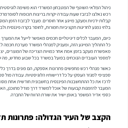
ניהול המלאי השוטף של המטבחון המשרדי הוא משימה לוגיסטית
רכש נאלצו לבזבז שעות עבודה יקרות בריצות תכופות לסופרמרקט
קבלות ידניות ומעקב מייגע אחר חוסרים. מעבר לבזבוז הזמן המסי
בלתי נמנע לחריגות תקציביות חמורות, לחוסר בקרה פיננסית ולבז
כיום, המעבר לכלים דיגיטליים חכמים מאפשר לייעל את המערך הזה
כל התהליך המייגע הזה, ומעניק למנהלי המשרד מערכת חכמה לב
מאפשרת מעקב בזמן אמת אחר כמויות הצריכה של המוצרים, יצי
למספר העובדים הנוכחים בפועל במשרד בכל שבוע מחדש, מה שמו
כאשר מנהלי רכש מחפשים פתרונות אספקה, הם פונים בדרך כלל 
ספציפי למגזר העסקי על כל דרישותיו הלוגיסטיות. עבודה מול
לרכז את כל ההתחשבנות הפיננסית בחשבונית חודשית אחת מסו
המעבר להזמנות קבועות של אוכל למשרד דרך מודל מתוכנן, הארג
כספי אדיר המשפר באופן ישיר את שורת הרווח של החברה.
הקצב של העיר הגדולה: פתרונות ת