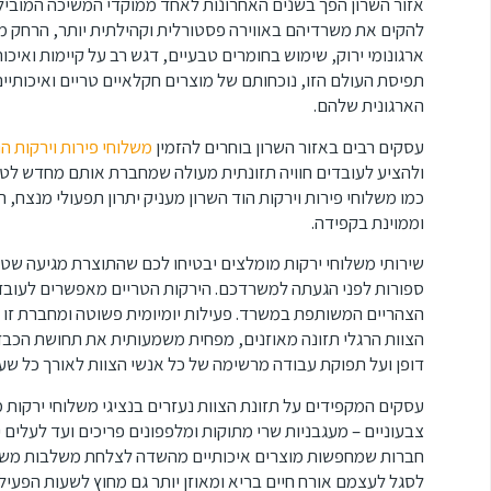
אזור השרון הפך בשנים האחרונות לאחד ממוקדי המשיכה המובילי
להקים את משרדיהם באווירה פסטורלית וקהילתית יותר, הרחק מה
ארגונומי ירוק, שימוש בחומרים טבעיים, דגש רב על קיימות ואיכו
תפיסת העולם הזו, נוכחותם של מוצרים חקלאיים טריים ואיכותי
הארגונית שלהם.
עסקים רבים באזור השרון בוחרים להזמין
משלוחי פירות וירקות הו
ולהציע לעובדים חוויה תזונתית מעולה שמחברת אותם מחדש לט
כמו משלוחי פירות וירקות הוד השרון מעניק יתרון תפעולי מנצ
וממוינת בקפידה.
שירותי משלוחי ירקות מומלצים יבטיחו לכם שהתוצרת מגיעה שטו
ספורות לפני הגעתה למשרדכם. הירקות הטריים מאפשרים לעובדים
הצהריים המשותפת במשרד. פעילות יומיומית פשוטה ומחברת זו 
הצוות הרגלי תזונה מאוזנים, מפחית משמעותית את תחושת הכבד
דופן ועל תפוקת עבודה מרשימה של כל אנשי הצוות לאורך כל ש
עסקים המקפידים על תזונת הצוות נעזרים בנציגי משלוחי ירקות 
צבעוניים – מעגבניות שרי מתוקות ומלפפונים פריכים ועד לעלים י
חברות שמחפשות מוצרים איכותיים מהשדה לצלחת משלבות משלוחי
לסגל לעצמם אורח חיים בריא ומאוזן יותר גם מחוץ לשעות הפעי