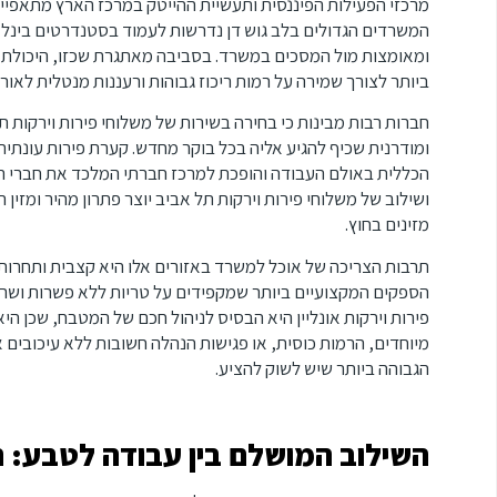
מרכזי הפעילות הפיננסית ותעשיית ההייטק במרכז הארץ מתאפיינ
המשרדים הגדולים בלב גוש דן נדרשות לעמוד בסטנדרטים בינלאו
ומאומצות מול המסכים במשרד. בסביבה מאתגרת שכזו, היכולת לס
ביותר לצורך שמירה על רמות ריכוז גבוהות ורעננות מנטלית לאור
חברות רבות מבינות כי בחירה בשירות של משלוחי פירות וירקות
ומודרנית שכיף להגיע אליה בכל בוקר מחדש. קערת פירות עונתית
הכללית באולם העבודה והופכת למרכז חברתי המלכד את חברי הצ
ושילוב של משלוחי פירות וירקות תל אביב יוצר פתרון מהיר ומז
מזינים בחוץ.
תרבות הצריכה של אוכל למשרד באזורים אלו היא קצבית ותחרותי
הספקים המקצועיים ביותר שמקפידים על טריות ללא פשרות ושרשר
פירות וירקות אונליין היא הבסיס לניהול חכם של המטבח, שכן ה
מיוחדים, הרמות כוסית, או פגישות הנהלה חשובות ללא עיכובים
הגבוהה ביותר שיש לשוק להציע.
השילוב המושלם בין עבודה לטבע: 