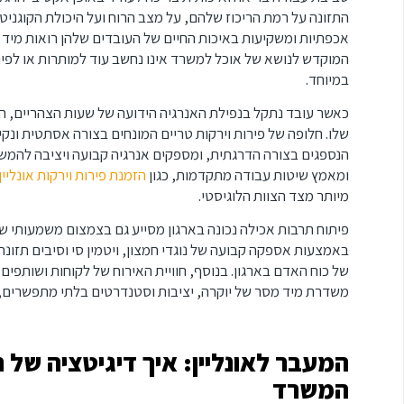
התזונה על רמת הריכוז שלהם, על מצב הרוח ועל היכולת הקוגניט
אכפתיות ומשקיעות באיכות החיים של העובדים שלהן רואות מיד
המוקדש לנושא של אוכל למשרד אינו נחשב עוד למותרות או לפי
במיוחד.
כאשר עובד נתקל בנפילת האנרגיה הידועה של שעות הצהריים, ה
שלו. חלופה של פירות וירקות טריים המונחים בצורה אסתטית ונקי
הנספגים בצורה הדרגתית, ומספקים אנרגיה קבועה ויציבה להמש
ומאמץ שיטות עבודה מתקדמות, כגון
הזמנת פירות וירקות אונליין
מיותר מצד הצוות הלוגיסטי.
פיתוח תרבות אכילה נכונה בארגון מסייע גם בצמצום משמעותי של
באמצעות אספקה קבועה של נוגדי חמצון, ויטמין סי וסיבים תזו
של כוח האדם בארגון. בנוסף, חוויית האירוח של לקוחות ושותפים
משדרת מיד מסר של יוקרה, יציבות וסטנדרטים בלתי מתפשרים, ה
המעבר לאונליין: איך דיגיטציה של 
המשרד