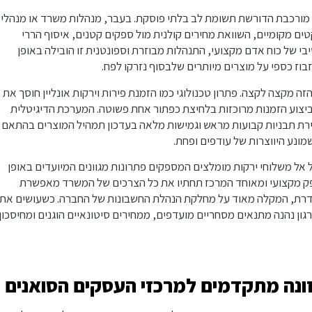
 מורכבת הדורשת תשומת לב בלתי פוסקת. בעבר, מנהלות משרד או מנהלי
ים מקומיים, השוואת מחירים קולנית מול ספקים קטנים, איסוף הררי
בי של כוח אדם מקצועי, התנהלות מבוזרת וספונטנית זו הובילה באופן
בוז כספי על מוצרים מיותרים שלבסוף נזרקו לפח.
 מקצה לקצה. פתרון טכנולוגי כמו הזמנת פירות וירקות אונליין חוסך את
יצוע הזמנות מרוכזות בלחיצת כפתור אחת פשוטה. המערכת הדיגיטלית
רת תבניות קבועות מראש וגמישות מלאה בעדכון תמהיל המוצרים בהתאם
נע היווצרות של עודפים ופחת.
אל משלוחי ירקות מומלצים המספקים פתרונות מגוונים המיועדים באופן
 ספק מקצועי ומאוחד המרכז תחתיו את כל הצרכים של המשרד מאפשרת
דרת, המקלה מאוד על מחלקת הנהלת החשבונות של החברה. כשעושים את
ון נהנה מתנאים מסחריים מועדפים, ממחירים סיטונאיים הוגנים ומחיסכון
זונה מתקדמים למרכזי העסקים הסואנים