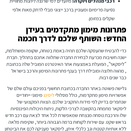
רכבי מנהלים ויוקרה:
מיועדים למי שרוצה ליהנות מחוויית
נסיעה פרימיום ומעוניין ברכב ייצוגי מבלי לרתק מאות אלפי
שקלים במזומן.
פתרונות מימון מתקדמים בעידן
החדש: השותף שלכם לדרך חכמה
כדי להבטיח שהעסקה שלכם תהיה באמת בטוחה, שקופה ומשתלמת,
ישנה חשיבות מכרעת לבחירת החברה שתלווה אתכם בתהליך. חברת
"ליסקאר", הפועלת באמצעות אתר האינטרנט המוביל שלה בכתובת
, מהווה חלוצה ומובילת דרך בענף פתרונות המימון והרכב בישראל
כבר שנים רבות.
גלישה פשוטה באתר החברה בכתובת תחשוף בפניכם עולם שלם של
אפשרויות מימון מתקדמות, כולל מסלולי
ליסינג
מימוני ייחודיים
שנתפרים בדיוק לפי מידות התקציב שלכם. הצוות המקצועי של
ליסקאר מתמחה בהקשבה לצרכי הלקוח, ניתוח היכולות הפיננסיות
שלו והרכבת נוסחה מנצחת שמאפשרת לכל אחד לצאת עם רכב חדש
בראש שקט. עם שירות לקוחות ברמה הגבוהה ביותר, שקיפות מלאה
ללא אותיות קטנות וגב כלכלי איתן, ליסקאר מעניקה לכם את הביטחון