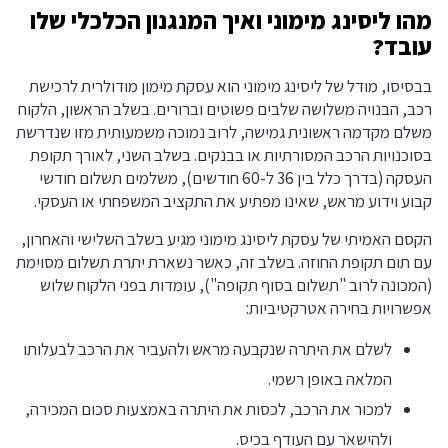
מהו ליסינג מימוני ואיך המנגנון הכלכלי שלו
עובד?
בבסיסו, מודל של ליסינג מימוני הוא עסקת מימון מודולרית לרכישת
רכב, הבנויה משלושה שלבים פשוטים וברורים. בשלב הראשון, הלקוח
משלם מקדמה ראשונית גמישה, לרוב נמוכה משמעותית מזו שנדרשת
בסוכנויות הרכב המסורתיות או בבנקים. בשלב השני, לאורך תקופת
העסקה (בדרך כלל בין 36 ל-60 חודשים), משלמים תשלום חודשי
קבוע וידוע מראש, שאינו מפתיע את התקציב המשפחתי או העסקי.
הקסם האמיתי של עסקת ליסינג מימוני מגיע בשלב השלישי והאחרון,
עם תום תקופת החוזה. בשלב זה, כאשר נשארת יתרת תשלום מסוימת
(המכונה לרוב "תשלום בסוף תקופה"), עומדות בפני הלקוח שלוש
אפשרויות בחירה אטרקטיביות:
לשלם את היתרה שנקבעה מראש ולהעביר את הרכב לבעלותו
המלאה באופן רשמי.
למכור את הרכב, לכסות את היתרה באמצעות סכום המכירה,
ולהישאר עם העודף בכיס.