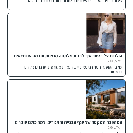
עיצוב הפנים המודרני בעשורים האחרונים זונח בצורה ברורה את
הולכות על בטוח: איך לבנות מלתחה מנצחת וחכמה עם חצאית
הדנים הנכונה
יולי 22, 2026
עולם האופנה המודרני מאופיין בדינמיות מטורפת. טרנדים נולדים
ברשתות
המהפכה השקטה של ענף הבנייה והמגורים: למה כולם עוברים
למבנים מתועשים ומכולות חכמות?
יולי 17, 2026