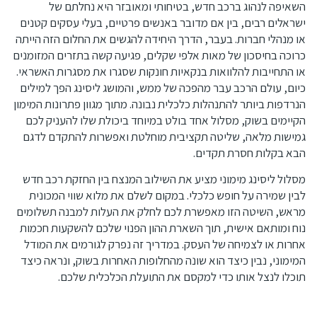
השאיפה לנהוג ברכב חדש, בטיחותי ומאובזר היא נחלתם של
ישראלים רבים, בין אם מדובר באנשים פרטיים, בעלי עסקים קטנים
או מנהלי חברות. בעבר, הדרך היחידה להגשים את החלום הזה הייתה
כרוכה בחיסכון של מאות אלפי שקלים, פגיעה קשה בתזרים המזומנים
או התחייבות להלוואות בנקאיות חונקות שסגרו את מסגרות האשראי.
כיום, עולם הרכב עבר מהפכה של ממש, והמושג ליסינג הפך למילים
הנרדפות ביותר להתנהלות כלכלית נבונה. מתוך מגוון פתרונות המימון
הקיימים בשוק, מסלול אחד בולט במיוחד ביכולת שלו להעניק לכם
גמישות מלאה, שליטה תקציבית מוחלטת ואפשרות להתקדם לדגם
הבא בקלות חסרת תקדים.
מסלול ליסינג מימוני מציע את השילוב המנצח בין החזקת רכב חדש
לבין שמירה על חופש כלכלי. במקום לשלם את מלוא שווי המכונית
מראש, השיטה הזו מאפשרת לכם לחלק את העלות למבנה תשלומים
נוח ומותאם אישית, תוך השארת ההון הפנוי שלכם להשקעות חכמות
אחרות או לצמיחה של העסק. במדריך זה נפרק לגורמים את המודל
המימוני, נבין כיצד הוא שונה מהחלופות האחרות בשוק, ונראה כיצד
תוכלו לנצל אותו כדי למקסם את התועלת הכלכלית שלכם.