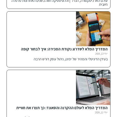
עולם הארכיטקטורה, הנדל"ן והלוגיסטיקה חווה בשנים האחרונות טלטלה
חיובית
המדריך המלא לשדרוג נקודת המכירה: איך לבחור קופה
רושמת חכמה לעסק שלך?
יולי 13, 2026
בעידן הדיגיטלי והמהיר של ימינו, ניהול עסק דורש הרבה
המדריך המלא לעולם ההקרנה והסאונד: כך תצרו את חוויית
הבידור האולטימטיבית
יולי 12, 2026