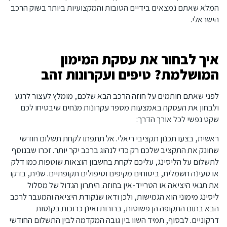
המלא שאתם נמצאים בידיים הטובות והמקצועיות ביותר בשוק הרכב
הישראלי.
איך לבחור את עסקת המימון
המושלמת? טיפים ועקרונות זהב
לפני שאתם חותמים על חוזה הרכב הבא שלכם, מומלץ לעצור לרגע
ולבחון את העסקה באמצעות מספר עקרונות מנחים שיבטיחו לכם
שקט נפשי לכל אורך הדרך:
ראשית, בצעו תכנון תקציבי ריאלי. אל תתפתו לקחת תשלום חודשי
שחונק את התקציב שלכם רק כדי לנהוג ברכב יקר יותר. זכרו שבנוסף
לתשלום על הליסינג, עליכם לקחת בחשבון הוצאות שוטפות כמו דלק
או טעינה חשמלית, ביטוחים מקיפים וטיפולים תקופתיים. שנית, בדקו
את תנאי היציאה או הטרייד-אין בחוזה. היתרון הגדול של מסלול
ליסינג מימוני הוא הגמישות, ולכן ודאו שנקודת היציאה והמעבר לרכב
הבא בתום התקופה הן פשוטות, ברורות ואינן כרוכות בקנסות
דרקוניים. לבסוף, תמיד השוו בין גובה המקדמה לבין התשלום החודשי