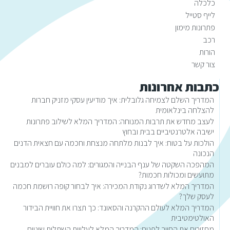
כלכלה
לייף סטייל
פתרונות מימון
רכב
הורות
צור קשר
כתבות אחרונות
המדריך השלם לצמיחה גלובלית: איך מודיעין עסקי מזניק חברות
להצלחה בינלאומית
לעצב מחדש את תרבות המנוחה: המדריך המלא לשילוב פתרונות
ישיבה אלטרנטיביים בבית ובחוץ
הולכות על בטוח: איך לבנות מלתחה מנצחת וחכמה עם חצאית הדנים
הנכונה
המהפכה השקטה של ענף הבנייה והמגורים: למה כולם עוברים למבנים
מתועשים ומכולות חכמות?
המדריך המלא לשדרוג נקודת המכירה: איך לבחור קופה רושמת חכמה
לעסק שלך?
המדריך המלא לעולם ההקרנה והסאונד: כך תצרו את חוויית הבידור
האולטימטיבית
מחזירים את החיוך לפנים: המדריך המלא לעלויות השתלות שיניים