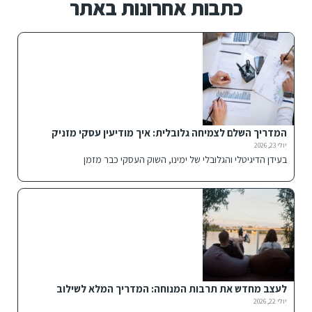
כתבות אחרונות באתר
המדריך השלם לצמיחה גלובלית: איך מודיעין עסקי מזניק
חברות להצלחה בינלאומית
יולי 23, 2026
בעידן הדיגיטלי והגלובלי של ימינו, השוק העסקי כבר מזמן
לעצב מחדש את תרבות המנוחה: המדריך המלא לשילוב
פתרונות ישיבה אלטרנטיביים בבית ובחוץ
יולי 22, 2026