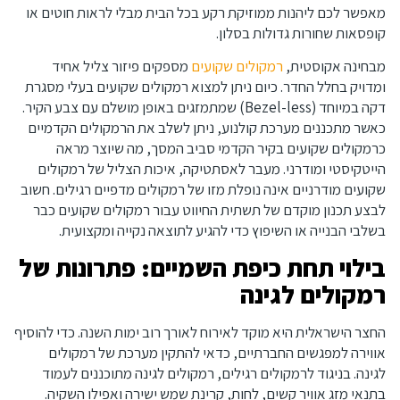
מאפשר לכם ליהנות ממוזיקת רקע בכל הבית מבלי לראות חוטים או
קופסאות שחורות גדולות בסלון.
מבחינה אקוסטית,
רמקולים שקועים
מספקים פיזור צליל אחיד
ומדויק בחלל החדר. כיום ניתן למצוא רמקולים שקועים בעלי מסגרת
דקה במיוחד (Bezel-less) שמתמזגים באופן מושלם עם צבע הקיר.
כאשר מתכננים מערכת קולנוע, ניתן לשלב את הרמקולים הקדמיים
כרמקולים שקועים בקיר הקדמי סביב המסך, מה שיוצר מראה
הייטקיסטי ומודרני. מעבר לאסתטיקה, איכות הצליל של רמקולים
שקועים מודרניים אינה נופלת מזו של רמקולים מדפיים רגילים. חשוב
לבצע תכנון מוקדם של תשתית החיווט עבור רמקולים שקועים כבר
בשלבי הבנייה או השיפוץ כדי להגיע לתוצאה נקייה ומקצועית.
בילוי תחת כיפת השמיים: פתרונות של
רמקולים לגינה
החצר הישראלית היא מוקד לאירוח לאורך רוב ימות השנה. כדי להוסיף
אווירה למפגשים החברתיים, כדאי להתקין מערכת של רמקולים
לגינה. בניגוד לרמקולים רגילים, רמקולים לגינה מתוכננים לעמוד
בתנאי מזג אוויר קשים, לחות, קרינת שמש ישירה ואפילו השקיה.