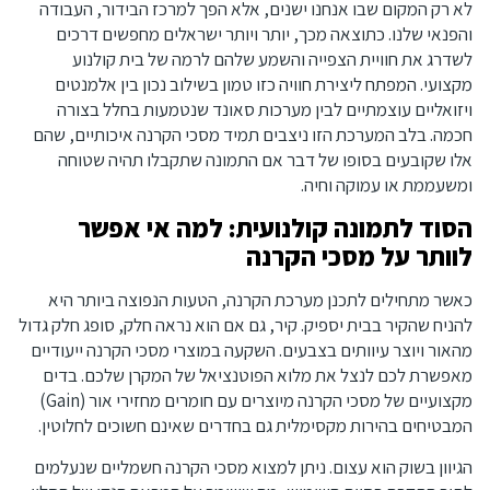
לא רק המקום שבו אנחנו ישנים, אלא הפך למרכז הבידור, העבודה
והפנאי שלנו. כתוצאה מכך, יותר ויותר ישראלים מחפשים דרכים
לשדרג את חוויית הצפייה והשמע שלהם לרמה של בית קולנוע
מקצועי. המפתח ליצירת חוויה כזו טמון בשילוב נכון בין אלמנטים
ויזואליים עוצמתיים לבין מערכות סאונד שנטמעות בחלל בצורה
חכמה. בלב המערכת הזו ניצבים תמיד מסכי הקרנה איכותיים, שהם
אלו שקובעים בסופו של דבר אם התמונה שתקבלו תהיה שטוחה
ומשעממת או עמוקה וחיה.
הסוד לתמונה קולנועית: למה אי אפשר
לוותר על מסכי הקרנה
כאשר מתחילים לתכנן מערכת הקרנה, הטעות הנפוצה ביותר היא
להניח שהקיר בבית יספיק. קיר, גם אם הוא נראה חלק, סופג חלק גדול
מהאור ויוצר עיוותים בצבעים. השקעה במוצרי מסכי הקרנה ייעודיים
מאפשרת לכם לנצל את מלוא הפוטנציאל של המקרן שלכם. בדים
מקצועיים של מסכי הקרנה מיוצרים עם חומרים מחזירי אור (Gain)
המבטיחים בהירות מקסימלית גם בחדרים שאינם חשוכים לחלוטין.
הגיוון בשוק הוא עצום. ניתן למצוא מסכי הקרנה חשמליים שנעלמים