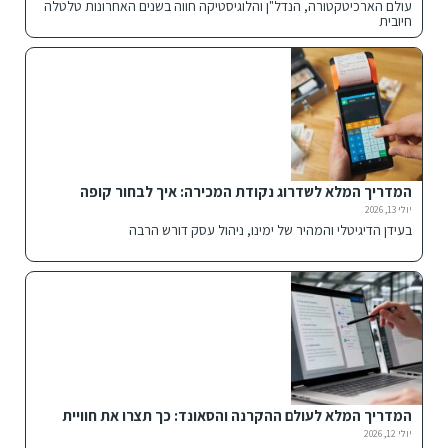
עולם הארכיטקטורה, הנדל"ן והלוגיסטיקה חווה בשנים האחרונות טלטלה
חיובית
המדריך המלא לשדרוג נקודת המכירה: איך לבחור קופה
רושמת חכמה לעסק שלך?
יולי 13, 2026
בעידן הדיגיטלי והמהיר של ימינו, ניהול עסק דורש הרבה
המדריך המלא לעולם ההקרנה והסאונד: כך תצרו את חוויית
הבידור האולטימטיבית
יולי 12, 2026