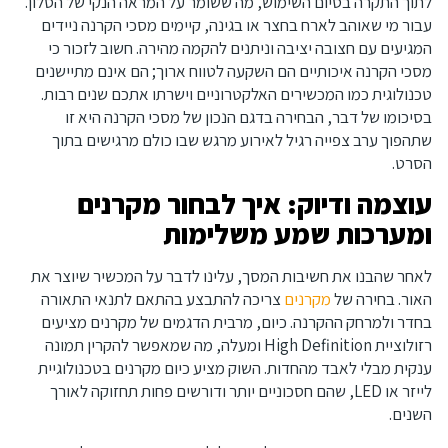
לתוך התקרה בסיום השימוש, מה ששומר על המראה הנקי של הסלון.
עבור מי שאוהב לארח בחצר או בגינה, קיימים מסכי הקרנה ניידים
המגיעים עם חצובה יציבה וניתנים להקמה מהירה. חשוב לזכור כי
מסכי הקרנה איכותיים הם השקעה לטווח ארוך; הם אינם מתיישנים
טכנולוגית כמו המכשירים האלקטרוניים וישרתו אתכם שנים רבות.
בסיכומו של דבר, הבחירה בדגם הנכון של מסכי הקרנה היא זו
שתהפוך ערב צפייה רגיל לאירוע מרגש שבו כולם מרגישים בתוך
הסרט.
עוצמה ודיוק: איך לבחור מקרנים
ומערכות שמע משלימות
לאחר שהבנו את חשיבות המסך, עלינו לדבר על המכשיר שיוצר את
האור. בחירה של
מקרנים
צריכה להתבצע בהתאם לתנאי התאורה
בחדר ולמרחק ההקרנה. כיום, מרבית הדגמים של מקרנים מציעים
רזולוציית High Definition ומעלה, מה שמאפשר להקרין תמונה
ענקית מבלי לאבד מהחדות. השוק מציע כיום מקרנים בטכנולוגיית
לייזר או LED, שהם חסכוניים יותר ודורשים פחות תחזוקה לאורך
השנים.