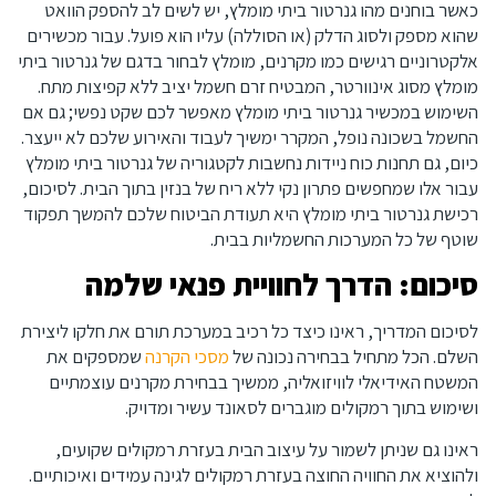
כאשר בוחנים מהו גנרטור ביתי מומלץ, יש לשים לב להספק הוואט
שהוא מספק ולסוג הדלק (או הסוללה) עליו הוא פועל. עבור מכשירים
אלקטרוניים רגישים כמו מקרנים, מומלץ לבחור בדגם של גנרטור ביתי
מומלץ מסוג אינוורטר, המבטיח זרם חשמל יציב ללא קפיצות מתח.
השימוש במכשיר גנרטור ביתי מומלץ מאפשר לכם שקט נפשי; גם אם
החשמל בשכונה נופל, המקרר ימשיך לעבוד והאירוע שלכם לא ייעצר.
כיום, גם תחנות כוח ניידות נחשבות לקטגוריה של גנרטור ביתי מומלץ
עבור אלו שמחפשים פתרון נקי ללא ריח של בנזין בתוך הבית. לסיכום,
רכישת גנרטור ביתי מומלץ היא תעודת הביטוח שלכם להמשך תפקוד
שוטף של כל המערכות החשמליות בבית.
סיכום: הדרך לחוויית פנאי שלמה
לסיכום המדריך, ראינו כיצד כל רכיב במערכת תורם את חלקו ליצירת
השלם. הכל מתחיל בבחירה נכונה של
מסכי הקרנה
שמספקים את
המשטח האידיאלי לוויזואליה, ממשיך בבחירת מקרנים עוצמתיים
ושימוש בתוך רמקולים מוגברים לסאונד עשיר ומדויק.
ראינו גם שניתן לשמור על עיצוב הבית בעזרת רמקולים שקועים,
ולהוציא את החוויה החוצה בעזרת רמקולים לגינה עמידים ואיכותיים.