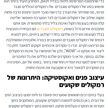
כדי שהתמונה המרשימה תלווה בצליל תואם, הפתרון היעיל ביותר הוא
שימוש בסט של רמקולים מוגברים. אלו רמקולים הכוללים מגבר
פנימי, מה שמייתר את הצורך ברכישת מגבר חיצוני ותופס הרבה פחות
מקום. שילוב של רמקולים מוגברים לצד המערכת מאפשר שליטה
קלה ונוחה בעוצמת הקול ואיכות צליל בלתי מתפשרת. אם אתם
מתכננים אירוע גדול בשטח,
רמקולים מוגברים
הם הבחירה הטבעית
בגלל העוצמה והניידות שלהם. בחדרי קולנוע ביתיים, ניתן למצוא
דגמים של רמקולים מוגברים המעוצבים בצורה אלגנטית המשתלבת
עם הריהוט הקיים. זכרו כי מקרנים איכותיים זקוקים לסאונד חזק כדי
ליצור את אפקט ה-"WOW", ולכן אל תתפשרו על איכות הרמקולים
שלכם. בנוסף, וודאו כי המקרנים שלכם כוללים את כל החיבורים
הנדרשים למערכות המדיה החדשות ביותר. בסופו של יום, הסינרגיה
בין המקרנים לסאונד היא זו שקובעת את איכות החוויה.
עיצוב פנים ואקוסטיקה: היתרונות של
רמקולים שקועים
בעלי בתים רבים חוששים שמערכות סאונד גדולות יפגעו בעיצוב הנקי
של הבית. כאן נכנסים לתמונה רמקולים שקועים, המותקנים בתוך
הקירות או התקרה ונעלמים מהעין. השימוש בתוך רמקולים שקועים