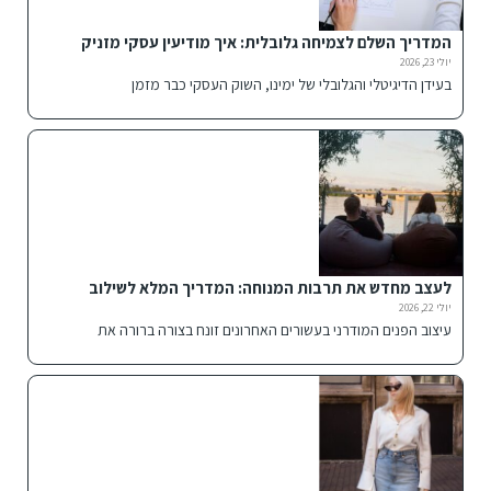
המדריך השלם לצמיחה גלובלית: איך מודיעין עסקי מזניק
חברות להצלחה בינלאומית
יולי 23, 2026
בעידן הדיגיטלי והגלובלי של ימינו, השוק העסקי כבר מזמן
לעצב מחדש את תרבות המנוחה: המדריך המלא לשילוב
פתרונות ישיבה אלטרנטיביים בבית ובחוץ
יולי 22, 2026
עיצוב הפנים המודרני בעשורים האחרונים זונח בצורה ברורה את