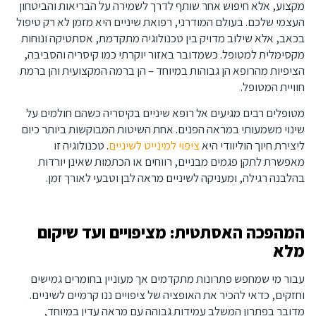
מקצוע, אלא חיפוש אחר שותף לדרך לשמירה על הבריאות והביטחון
העצמי שלכם. בעולם המודרני, רפואת שיניים היא מזמן לא רק טיפול
בכאב, אלא שילוב מדויק בין טכנולוגיה מתקדמת, אסתטיקה ונוחות
מקסימלית למטופל. כשמדובר באזור יוקרתי כמו קיסריה והסביבה,
הציפיות מהרופא הן גבוהות במיוחד – הן ברמה המקצועית והן ברמת
חוויית המטופל.
מטופלים רבים מגיעים אל רופא שיניים בקיסריה כשהם חולמים על
שינוי משמעותי במראה הפנים. אחת השיטות המבוקשות ביותר כיום
ליצירת חיוך הוליוודי היא
ציפוי למינייט לשיניים
. טכנולוגיה זו
מאפשרת לתקן פגמים מבניים, רווחים או הכתמות שאינן יורדות
בהלבנה רגילה, ומעניקה לשיניים מראה לבן וטבעי לאורך זמן.
המהפכה האסתטית: מציפויים ועד שיקום
מלא
עבור מי שמחפש פתרונות מתקדמים אך מעוניין בחומרים גמישים
וחזקים, כדאי להכיר את האופציה של ציפויים ננו קרמיים לשיניים.
מדובר בפתרון המשלב עמידות גבוהה עם מראה עדין במיוחד,