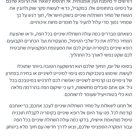
דורשים יד מיומנת ועין אומנותית. אל תהססו לשאול את הרופא שלכם
על ניסיונו בתחומים אלו. במקביל, כדאי לעשות סקר שוק ולהבין את
הטווח של מחיר השתלות שיניים בשוק הישראלי, תוך דגש על כך
שמחיר נמוך מדי עלול להעיד על חומרים פחות איכותיים.
כשאתם מבררים כמה עולה השתלת שיניים בכל הפה, ודאו שהצעת
המחיר כוללת את כל שלבי הטיפול, מהעקירות ועד הכתרים הקבועים.
רופא שיניים בקיסריה יעניק לכם את המעטפת המקצועית שתבטיח
לכם שקט נפשי לאורך כל התהליך.
בסופו של יום, החיוך שלכם הוא ההשקעה הטובה ביותר שתוכלו
לעשות. שימוש בטכניקות כמו ציפוי למינייט לשיניים או בחירה בפתרון
של ציפויים ננו קרמיים לשיניים יאפשרו לכם להרגיש במיטבכם בכל
גיל. אם אתם סובלים מחששות, דעו כי שיקום הפה בהרדמה מלאה
הוא כלי בטוח ויעיל שעומד לרשותכם.
אל תתנו לשאלות על מחיר השתלות שיניים לעכב אתכם; בריאותכם
קודמת לכל. פנו עוד היום אל רופא שיניים בקיסריה לקבלת תוכנית
טיפול מותאמת אישית, בדקו כמה עולה השתלת שיניים בכל הפה
עבור המקרה הספציפי שלכם, וצאו לדרך חדשה עם חיוך מלא ביטחון.