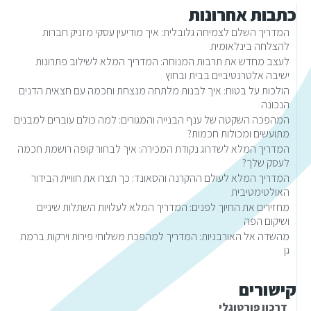
כתבות אחרונות
המדריך השלם לצמיחה גלובלית: איך מודיעין עסקי מזניק חברות
להצלחה בינלאומית
לעצב מחדש את תרבות המנוחה: המדריך המלא לשילוב פתרונות
ישיבה אלטרנטיביים בבית ובחוץ
הולכות על בטוח: איך לבנות מלתחה מנצחת וחכמה עם חצאית הדנים
הנכונה
המהפכה השקטה של ענף הבנייה והמגורים: למה כולם עוברים למבנים
מתועשים ומכולות חכמות?
המדריך המלא לשדרוג נקודת המכירה: איך לבחור קופה רושמת חכמה
לעסק שלך?
המדריך המלא לעולם ההקרנה והסאונד: כך תצרו את חוויית הבידור
האולטימטיבית
מחזירים את החיוך לפנים: המדריך המלא לעלויות השתלות שיניים
ושיקום הפה
מהשדה אל האורבניות: המדריך למהפכת משלוחי פירות וירקות ברמת
גן
קישורים
דרכון פורטוגלי