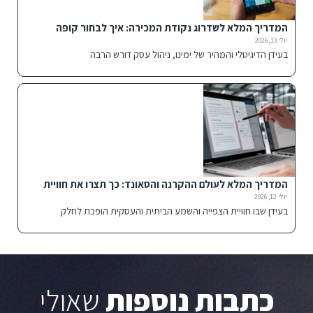
המדריך המלא לשדרוג נקודת המכירה: איך לבחור קופה
רושמת חכמה לעסק שלך?
יולי 13, 2026
בעידן הדיגיטלי והמהיר של ימינו, ניהול עסק דורש הרבה
המדריך המלא לעולם ההקרנה והסאונד: כך תצרו את חוויית
הבידור האולטימטיבית
יולי 12, 2026
בעידן שבו חוויית הצפייה והשמע הביתית והעסקית הופכת לחלק
כתבות נוספות
שאולי