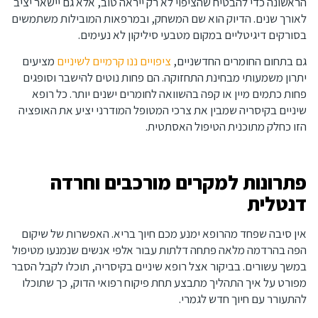
הראשונה כדי להבטיח שהציפוי לא רק ייראה טוב, אלא גם יישאר יציב
לאורך שנים. הדיוק הוא שם המשחק, ובמרפאות המובילות משתמשים
בסורקים דיגיטליים במקום מטבעי סיליקון לא נעימים.
גם בתחום החומרים החדשניים,
ציפויים ננו קרמיים לשיניים
מציעים
יתרון משמעותי מבחינת התחזוקה. הם פחות נוטים להישבר וסופגים
פחות כתמים מיין או קפה בהשוואה לחומרים ישנים יותר. כל רופא
שיניים בקיסריה שמבין את צרכי המטופל המודרני יציע את האופציה
הזו כחלק מתוכנית הטיפול האסתטית.
פתרונות למקרים מורכבים וחרדה
דנטלית
אין סיבה שפחד מהרופא ימנע מכם חיוך בריא. האפשרות של שיקום
הפה בהרדמה מלאה פתחה דלתות עבור אלפי אנשים שנמנעו מטיפול
במשך עשורים. בביקור אצל רופא שיניים בקיסריה, תוכלו לקבל הסבר
מפורט על איך התהליך מתבצע תחת פיקוח רפואי הדוק, כך שתוכלו
להתעורר עם חיוך חדש לגמרי.